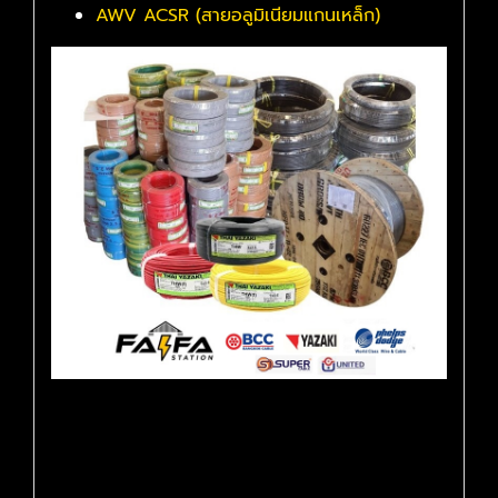
AWV ACSR (สายอลูมิเนียมแกนเหล็ก)